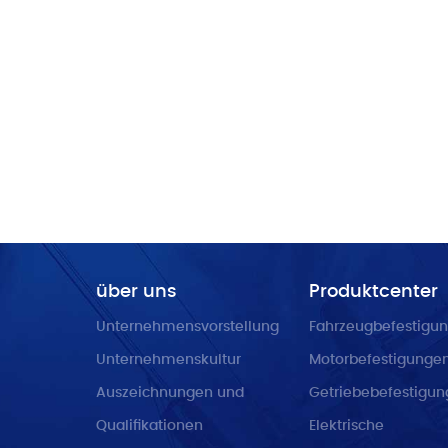
über uns
Produktcenter
Unternehmensvorstellung
Fahrzeugbefestigu
Unternehmenskultur
Motorbefestigunge
Auszeichnungen und
Getriebebefestigu
Qualifikationen
Elektrische