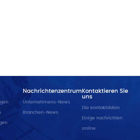
Technologieentwicklungszon
Wenzhou
(Produktionsstandort Für Zivi
Haushaltsgeräte Tianhe)
Nachrichtenzentrum
Kontaktieren Sie
uns
ngen
Unternehmens-News
Die kontaktdaten
n
Branchen-News
Einige nachrichten
ngen
online