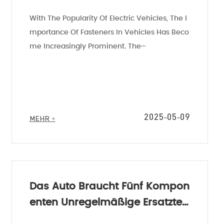
Uge
With The Popularity Of Electric Vehicles, The I
Kontaktieren Sie Uns
Kontaktieren Sie Uns
Mportance Of Fasteners In Vehicles Has Beco
+86 0577-
Die Kontaktdaten
Me Increasingly Prominent. The···
Telefon：
Einige Nachrichten Online
86805099
E-Mail：sale@chhyunto.co
Adresse：Kreuzung 14th Roa
2025-05-09
MEHR +
Und Dingxiang Road, Binhai
Park, Wirtschafts- Und
Technologieentwicklungszon
Wenzhou
(Produktionsstandort Für Zivi
Das Auto Braucht Fünf Kompon
Haushaltsgeräte Tianhe)
Enten Unregelmäßige Ersatzteil
E