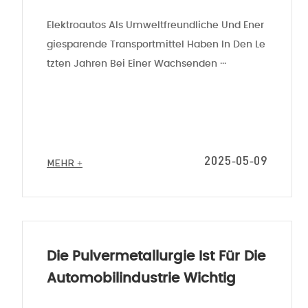
Men Für Elektrofahrzeuge Ist
Elektroautos Als Umweltfreundliche Und Ener
Heim
Über Uns
Produ
Giesparende Transportmittel Haben In Den Le
Unternehmensvorstellung
Fahrz
Tzten Jahren Bei Einer Wachsenden ···
Unternehmenskultur
Motor
Auszeichnungen Und Qualifikationen
Getri
Verfahren
Elekt
Produktionsstandort
Batte
2025-05-09
MEHR +
Qualitätskontrollprozess
Prüfung Und Inspektion
Die Pulvermetallurgie Ist Für Die
Automobilindustrie Wichtig