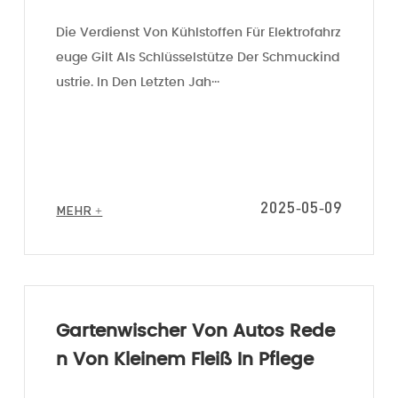
E Nachfrage Nach Märkten Und
Die Verdienst Von Kühlstoffen Für Elektrofahrz
Verfolgt Technologische Innova
ktcenter
Nachrichtenzentrum
Euge Gilt Als Schlüsselstütze Der Schmuckind
Tionen
eugbefestigungen
Unternehmens-News
Ustrie. In Den Letzten Jah···
befestigungen
Branchen-News
ebebefestigungen
rische Befestigungselemente
riepack-Befestigungselemente
2025-05-09
MEHR +
Gartenwischer Von Autos Rede
N Von Kleinem Fleiß In Pflege