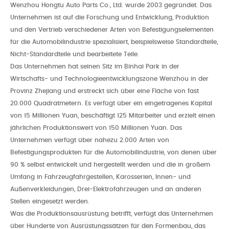
Wenzhou Hongtu Auto Parts Co., Ltd. wurde 2003 gegründet. Das
Kontaktieren Sie Uns
Unternehmen ist auf die Forschung und Entwicklung, Produktion
und den Vertrieb verschiedener Arten von Befestigungselementen
Die Kontaktdaten
Einige Nachrichten Online
für die Automobilindustrie spezialisiert, beispielsweise Standardteile,
Nicht-Standardteile und bearbeitete Teile.
Das Unternehmen hat seinen Sitz im Binhai Park in der
Wirtschafts- und Technologieentwicklungszone Wenzhou in der
Provinz Zhejiang und erstreckt sich über eine Fläche von fast
20.000 Quadratmetern. Es verfügt über ein eingetragenes Kapital
von 15 Millionen Yuan, beschäftigt 125 Mitarbeiter und erzielt einen
jährlichen Produktionswert von 150 Millionen Yuan. Das
Unternehmen verfügt über nahezu 2.000 Arten von
Befestigungsprodukten für die Automobilindustrie, von denen über
90 % selbst entwickelt und hergestellt werden und die in großem
Umfang in Fahrzeugfahrgestellen, Karosserien, Innen- und
Außenverkleidungen, Drei-Elektrofahrzeugen und an anderen
Stellen eingesetzt werden.
Was die Produktionsausrüstung betrifft, verfügt das Unternehmen
über Hunderte von Ausrüstungssätzen für den Formenbau, das