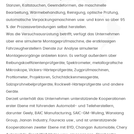
Stanzen, Kaltstauchen, Gewindeformen, die maschinelle
Bearbeitung, Wärmebehandlung, Reinigung, optische Prüfung,
automatische Verpackungsmaschinen usw. und kann so über 95
% der Prozessverbindungen selbst herstellen.
Was die Versuchsausrüstung betrifft, verfügt das Unternehmen
über eine simulierte Montageprüfmaschine, die erstklassigen
Fahrzeugherstellern Dienste zur Analyse simulierter
Montagevorgänge anbieten kann. Es verfügt außerdem über
Reibungskoeffizientenprüfgeräte, Spektrometer, metallografische
Mikroskope, Vickers-Härteprüfgeräte, Zugprüfmaschinen,
Profilometer, Projektoren, Schichtdickenmessgeräte,
Salzsprühnebelprüfgeräte, Rockwell-Härteprüfgeräte und andere
Geräte.
Derzeit unterhält das Unternehmen unterstützende Kooperationen
erster Ebene mit führenden Automobil- und Teileherstellern,
darunter Geely, BAIC Manufacturing, SAIC-GM-Wuling, Wanxiang
Group, Jianan Industry, Faurecia usw., und ist unterstützende
Kooperationen zweiter Ebene mit BYD, Changan Automobile, Chery